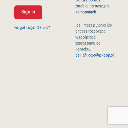
Dołącz do nas i
zarabiaj na naszych
Sign in
kampaniach.
Jeśli masz pytania lub
Forgot Login Details?
chcesz rozpocząć
współpracę,
zapraszamy do
kontaktu:
bsi_afiliacja@pkobp.pl